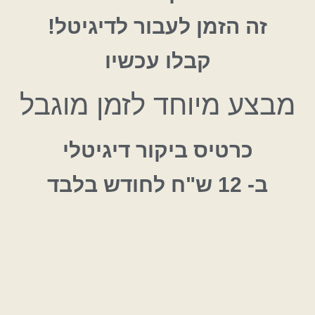
ז
ה
ה
ז
מ
ן
ל
ע
ב
ו
ר
ל
ד
י
ג
י
ט
ל
!
ק
ב
ל
ו
ע
כ
ש
י
ו
מבצע מיוחד לזמן מוגבל
כ
ר
ט
י
ס
ב
י
ק
ו
ר
ד
י
ג
י
ט
ל
י
ב
-
2
1
ש
"
ח
ל
ח
ו
ד
ש
ב
ל
ב
ד