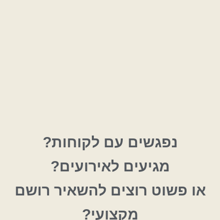
נ
פ
ג
ש
י
ם
ע
ם
ל
ק
ו
ח
ו
ת
?
מ
ג
י
ע
י
ם
ל
א
י
ר
ו
ע
י
ם
?
א
ו
פ
ש
ו
ט
ר
ו
צ
י
ם
ל
ה
ש
א
י
ר
ר
ו
ש
ם
מ
ק
צ
ו
ע
י
?